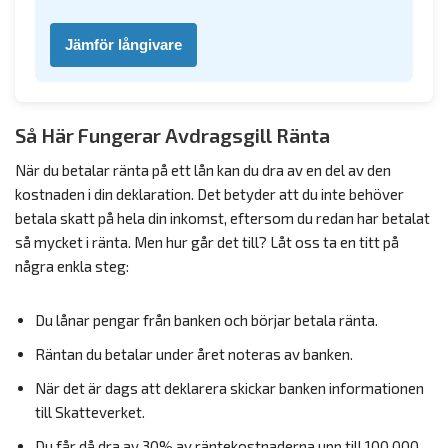
Jämför långivare
Så Här Fungerar Avdragsgill Ränta
När du betalar ränta på ett lån kan du dra av en del av den
kostnaden i din deklaration. Det betyder att du inte behöver
betala skatt på hela din inkomst, eftersom du redan har betalat
så mycket i ränta. Men hur går det till? Låt oss ta en titt på
några enkla steg:
Du lånar pengar från banken och börjar betala ränta.
Räntan du betalar under året noteras av banken.
När det är dags att deklarera skickar banken informationen
till Skatteverket.
Du får då dra av 30% av räntekostnaderna upp till 100 000