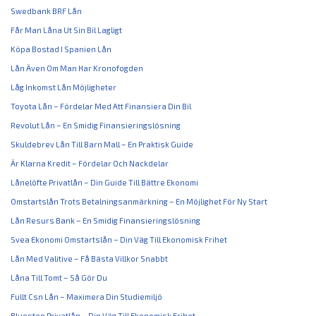
Swedbank BRF Lån
Får Man Låna Ut Sin Bil Lagligt
Köpa Bostad I Spanien Lån
Lån Även Om Man Har Kronofogden
Låg Inkomst Lån Möjligheter
Toyota Lån – Fördelar Med Att Finansiera Din Bil
Revolut Lån – En Smidig Finansieringslösning
Skuldebrev Lån Till Barn Mall – En Praktisk Guide
Är Klarna Kredit – Fördelar Och Nackdelar
Lånelöfte Privatlån – Din Guide Till Bättre Ekonomi
Omstartslån Trots Betalningsanmärkning – En Möjlighet För Ny Start
Lån Resurs Bank – En Smidig Finansieringslösning
Svea Ekonomi Omstartslån – Din Väg Till Ekonomisk Frihet
Lån Med Valitive – Få Bästa Villkor Snabbt
Låna Till Tomt – Så Gör Du
Fullt Csn Lån – Maximera Din Studiemiljö
Bluestep Privatlån – Din Väg Till Ekonomisk Frihet