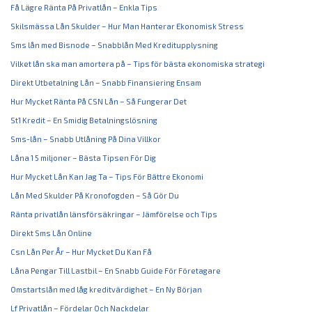
Få Lägre Ränta På Privatlån – Enkla Tips
Skilsmässa Lån Skulder – Hur Man Hanterar Ekonomisk Stress
Sms lån med Bisnode – Snabblån Med Kreditupplysning
Vilket lån ska man amortera på – Tips för bästa ekonomiska strategi
Direkt Utbetalning Lån – Snabb Finansiering Ensam
Hur Mycket Ränta På CSN Lån – Så Fungerar Det
St1 Kredit – En Smidig Betalningslösning
Sms-lån – Snabb Utlåning På Dina Villkor
Låna 1 5 miljoner – Bästa Tipsen För Dig
Hur Mycket Lån Kan Jag Ta – Tips För Bättre Ekonomi
Lån Med Skulder På Kronofogden – Så Gör Du
Ränta privatlån länsförsäkringar – Jämförelse och Tips
Direkt Sms Lån Online
Csn Lån Per År – Hur Mycket Du Kan Få
Låna Pengar Till Lastbil – En Snabb Guide För Företagare
Omstartslån med låg kreditvärdighet – En Ny Början
Lf Privatlån – Fördelar Och Nackdelar