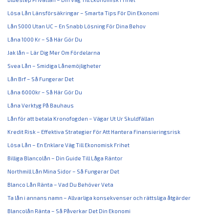
Lösa Lån Länsförsäkringar – Smarta Tips För Din Ekonomi
Lån 5000 Utan UC – En Snabb Lösning För Dina Behov
Låna 1000 Kr – Så Här Gör Du
Jak lån – Lär Dig Mer Om Fördelarna
Svea Lån – Smidiga Lånemöjligheter
Lån Brf – Så Fungerar Det
Låna 6000kr – Så Här Gör Du
Låna Verktyg På Bauhaus
Lån för att betala Kronofogden – Vägar Ut Ur Skuldfällan
Kredit Risk – Effektiva Strategier För Att Hantera Finansieringsrisk
Lösa Lån – En Enklare Väg Till Ekonomisk Frihet
Billiga Blancolån – Din Guide Till Låga Räntor
Northmill Lån Mina Sidor – Så Fungerar Det
Blanco Lån Ränta – Vad Du Behöver Veta
Ta lån i annans namn – Allvarliga konsekvenser och rättsliga åtgärder
Blancolån Ränta – Så Påverkar Det Din Ekonomi