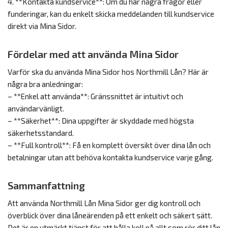
4. **Kontakta kundservice**: Om du har några frågor eller
funderingar, kan du enkelt skicka meddelanden till kundservice
direkt via Mina Sidor.
Fördelar med att använda Mina Sidor
Varför ska du använda Mina Sidor hos Northmill Lån? Här är
några bra anledningar:
– **Enkel att använda**: Gränssnittet är intuitivt och
användarvänligt.
– **Säkerhet**: Dina uppgifter är skyddade med högsta
säkerhetsstandard.
– **Full kontroll**: Få en komplett översikt över dina lån och
betalningar utan att behöva kontakta kundservice varje gång.
Sammanfattning
Att använda Northmill Lån Mina Sidor ger dig kontroll och
överblick över dina låneärenden på ett enkelt och säkert sätt.
Det är en utmärkt tjänst för att hålla koll på allt som rör ditt lån