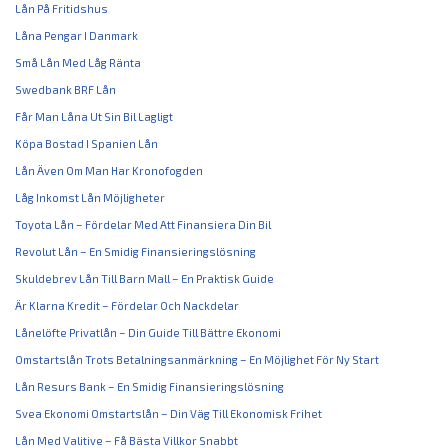
Lån På Fritidshus
Låna Pengar I Danmark
Små Lån Med Låg Ränta
Swedbank BRF Lån
Får Man Låna Ut Sin Bil Lagligt
Köpa Bostad I Spanien Lån
Lån Även Om Man Har Kronofogden
Låg Inkomst Lån Möjligheter
Toyota Lån – Fördelar Med Att Finansiera Din Bil
Revolut Lån – En Smidig Finansieringslösning
Skuldebrev Lån Till Barn Mall – En Praktisk Guide
Är Klarna Kredit – Fördelar Och Nackdelar
Lånelöfte Privatlån – Din Guide Till Bättre Ekonomi
Omstartslån Trots Betalningsanmärkning – En Möjlighet För Ny Start
Lån Resurs Bank – En Smidig Finansieringslösning
Svea Ekonomi Omstartslån – Din Väg Till Ekonomisk Frihet
Lån Med Valitive – Få Bästa Villkor Snabbt