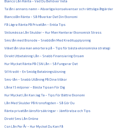
Blanco Lån Ränta – Vad Du Behöver Veta
Ta lån i annans namn – Allvarliga konsekvenser och rättsliga åtgärder
Blancolån Ränta – Så Påverkar Det Din Ekonomi
Få Lägre Ränta På Privatlån – Enkla Tips
Skilsmässa Lån Skulder – Hur Man Hanterar Ekonomisk Stress
Sms lån med Bisnode – Snabblån Med Kreditupplysning
Vilket lån ska man amortera på – Tips för bästa ekonomiska strategi
Direkt Utbetalning Lån – Snabb Finansiering Ensam
Hur Mycket Ränta På CSN Lån – Så Fungerar Det
St1 Kredit – En Smidig Betalningslösning
Sms-lån – Snabb Utlåning På Dina Villkor
Låna 1 5 miljoner – Bästa Tipsen För Dig
Hur Mycket Lån Kan Jag Ta – Tips För Bättre Ekonomi
Lån Med Skulder På Kronofogden – Så Gör Du
Ränta privatlån länsförsäkringar – Jämförelse och Tips
Direkt Sms Lån Online
Csn Lån Per År – Hur Mycket Du Kan Få