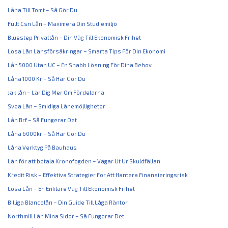
Låna Till Tomt – Så Gör Du
Fullt Csn Lån – Maximera Din Studiemiljö
Bluestep Privatlån – Din Väg Till Ekonomisk Frihet
Lösa Lån Länsförsäkringar – Smarta Tips För Din Ekonomi
Lån 5000 Utan UC – En Snabb Lösning För Dina Behov
Låna 1000 Kr – Så Här Gör Du
Jak lån – Lär Dig Mer Om Fördelarna
Svea Lån – Smidiga Lånemöjligheter
Lån Brf – Så Fungerar Det
Låna 6000kr – Så Här Gör Du
Låna Verktyg På Bauhaus
Lån för att betala Kronofogden – Vägar Ut Ur Skuldfällan
Kredit Risk – Effektiva Strategier För Att Hantera Finansieringsrisk
Lösa Lån – En Enklare Väg Till Ekonomisk Frihet
Billiga Blancolån – Din Guide Till Låga Räntor
Northmill Lån Mina Sidor – Så Fungerar Det