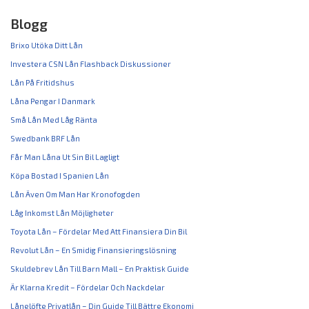
Blogg
Brixo Utöka Ditt Lån
Investera CSN Lån Flashback Diskussioner
Lån På Fritidshus
Låna Pengar I Danmark
Små Lån Med Låg Ränta
Swedbank BRF Lån
Får Man Låna Ut Sin Bil Lagligt
Köpa Bostad I Spanien Lån
Lån Även Om Man Har Kronofogden
Låg Inkomst Lån Möjligheter
Toyota Lån – Fördelar Med Att Finansiera Din Bil
Revolut Lån – En Smidig Finansieringslösning
Skuldebrev Lån Till Barn Mall – En Praktisk Guide
Är Klarna Kredit – Fördelar Och Nackdelar
Lånelöfte Privatlån – Din Guide Till Bättre Ekonomi