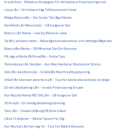
Kredit Risk – Effektiva Strategier För Att Hantera Finansieringsrisk
Lösa Lån – En Enklare Väg Till Ekonomisk Frihet
Billiga Blancolån – Din Guide Till Låga Räntor
Northmill Lån Mina Sidor – Så Fungerar Det
Blanco Lån Ränta – Vad Du Behöver Veta
Ta lån i annans namn – Allvarliga konsekvenser och rättsliga åtgärder
Blancolån Ränta – Så Påverkar Det Din Ekonomi
Få Lägre Ränta På Privatlån – Enkla Tips
Skilsmässa Lån Skulder – Hur Man Hanterar Ekonomisk Stress
Sms lån med Bisnode – Snabblån Med Kreditupplysning
Vilket lån ska man amortera på – Tips för bästa ekonomiska strategi
Direkt Utbetalning Lån – Snabb Finansiering Ensam
Hur Mycket Ränta På CSN Lån – Så Fungerar Det
St1 Kredit – En Smidig Betalningslösning
Sms-lån – Snabb Utlåning På Dina Villkor
Låna 1 5 miljoner – Bästa Tipsen För Dig
Hur Mycket Lån Kan Jag Ta – Tips För Bättre Ekonomi