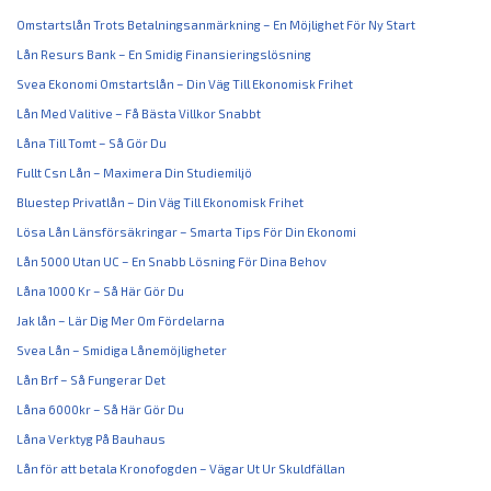
Omstartslån Trots Betalningsanmärkning – En Möjlighet För Ny Start
Lån Resurs Bank – En Smidig Finansieringslösning
Svea Ekonomi Omstartslån – Din Väg Till Ekonomisk Frihet
Lån Med Valitive – Få Bästa Villkor Snabbt
Låna Till Tomt – Så Gör Du
Fullt Csn Lån – Maximera Din Studiemiljö
Bluestep Privatlån – Din Väg Till Ekonomisk Frihet
Lösa Lån Länsförsäkringar – Smarta Tips För Din Ekonomi
Lån 5000 Utan UC – En Snabb Lösning För Dina Behov
Låna 1000 Kr – Så Här Gör Du
Jak lån – Lär Dig Mer Om Fördelarna
Svea Lån – Smidiga Lånemöjligheter
Lån Brf – Så Fungerar Det
Låna 6000kr – Så Här Gör Du
Låna Verktyg På Bauhaus
Lån för att betala Kronofogden – Vägar Ut Ur Skuldfällan