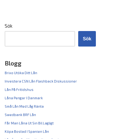
Sök
Sök
Blogg
Brixo Utöka Ditt Lån
Investera CSN Lån Flashback Diskussioner
Lån På Fritidshus
Låna Pengar I Danmark
Små Lån Med Låg Ränta
Swedbank BRF Lån
Får Man Låna Ut Sin Bil Lagligt
Köpa Bostad I Spanien Lån