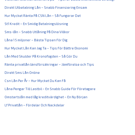
Direkt Utbetalning Lån – Snabb Finansiering Ensam
Hur Mycket Ränta På CSN Lån – Så Fungerar Det
St1 Kredit – En Smidig Betalningslösning
Sms-lån – Snabb Utlåning På Dina Villkor
Låna 1 5 miljoner – Bästa Tipsen För Dig
Hur Mycket Lån Kan Jag Ta – Tips För Bättre Ekonomi
Lån Med Skulder På Kronofogden – Så Gör Du
Ränta privatlån länsförsäkringar – Jämförelse och Tips
Direkt Sms Lån Online
Csn Lån Per År – Hur Mycket Du Kan Få
Låna Pengar Till Lastbil – En Snabb Guide För Företagare
Omstartslån med låg kreditvärdighet – En Ny Början
Lf Privatlån – Fördelar Och Nackdelar