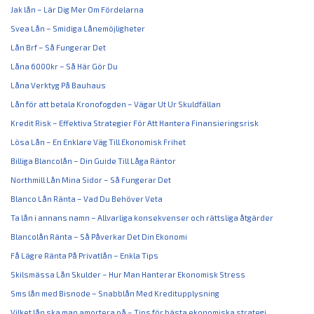
Jak lån – Lär Dig Mer Om Fördelarna
Svea Lån – Smidiga Lånemöjligheter
Lån Brf – Så Fungerar Det
Låna 6000kr – Så Här Gör Du
Låna Verktyg På Bauhaus
Lån för att betala Kronofogden – Vägar Ut Ur Skuldfällan
Kredit Risk – Effektiva Strategier För Att Hantera Finansieringsrisk
Lösa Lån – En Enklare Väg Till Ekonomisk Frihet
Billiga Blancolån – Din Guide Till Låga Räntor
Northmill Lån Mina Sidor – Så Fungerar Det
Blanco Lån Ränta – Vad Du Behöver Veta
Ta lån i annans namn – Allvarliga konsekvenser och rättsliga åtgärder
Blancolån Ränta – Så Påverkar Det Din Ekonomi
Få Lägre Ränta På Privatlån – Enkla Tips
Skilsmässa Lån Skulder – Hur Man Hanterar Ekonomisk Stress
Sms lån med Bisnode – Snabblån Med Kreditupplysning
Vilket lån ska man amortera på – Tips för bästa ekonomiska strategi