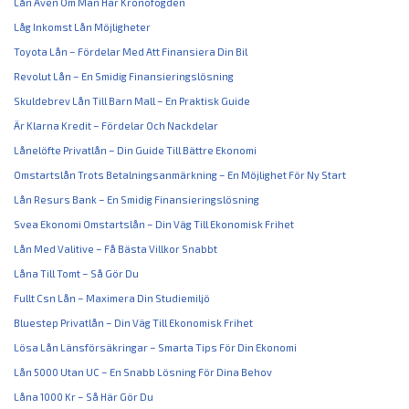
Lån Även Om Man Har Kronofogden
Låg Inkomst Lån Möjligheter
Toyota Lån – Fördelar Med Att Finansiera Din Bil
Revolut Lån – En Smidig Finansieringslösning
Skuldebrev Lån Till Barn Mall – En Praktisk Guide
Är Klarna Kredit – Fördelar Och Nackdelar
Lånelöfte Privatlån – Din Guide Till Bättre Ekonomi
Omstartslån Trots Betalningsanmärkning – En Möjlighet För Ny Start
Lån Resurs Bank – En Smidig Finansieringslösning
Svea Ekonomi Omstartslån – Din Väg Till Ekonomisk Frihet
Lån Med Valitive – Få Bästa Villkor Snabbt
Låna Till Tomt – Så Gör Du
Fullt Csn Lån – Maximera Din Studiemiljö
Bluestep Privatlån – Din Väg Till Ekonomisk Frihet
Lösa Lån Länsförsäkringar – Smarta Tips För Din Ekonomi
Lån 5000 Utan UC – En Snabb Lösning För Dina Behov
Låna 1000 Kr – Så Här Gör Du