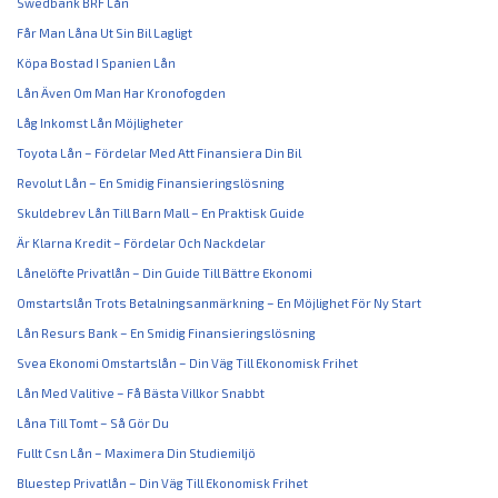
Swedbank BRF Lån
Får Man Låna Ut Sin Bil Lagligt
Köpa Bostad I Spanien Lån
Lån Även Om Man Har Kronofogden
Låg Inkomst Lån Möjligheter
Toyota Lån – Fördelar Med Att Finansiera Din Bil
Revolut Lån – En Smidig Finansieringslösning
Skuldebrev Lån Till Barn Mall – En Praktisk Guide
Är Klarna Kredit – Fördelar Och Nackdelar
Lånelöfte Privatlån – Din Guide Till Bättre Ekonomi
Omstartslån Trots Betalningsanmärkning – En Möjlighet För Ny Start
Lån Resurs Bank – En Smidig Finansieringslösning
Svea Ekonomi Omstartslån – Din Väg Till Ekonomisk Frihet
Lån Med Valitive – Få Bästa Villkor Snabbt
Låna Till Tomt – Så Gör Du
Fullt Csn Lån – Maximera Din Studiemiljö
Bluestep Privatlån – Din Väg Till Ekonomisk Frihet