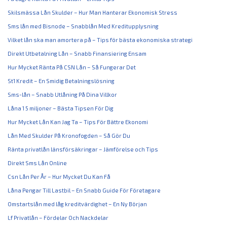
Skilsmässa Lån Skulder – Hur Man Hanterar Ekonomisk Stress
Sms lån med Bisnode – Snabblån Med Kreditupplysning
Vilket lån ska man amortera på – Tips för bästa ekonomiska strategi
Direkt Utbetalning Lån – Snabb Finansiering Ensam
Hur Mycket Ränta På CSN Lån – Så Fungerar Det
St1 Kredit – En Smidig Betalningslösning
Sms-lån – Snabb Utlåning På Dina Villkor
Låna 1 5 miljoner – Bästa Tipsen För Dig
Hur Mycket Lån Kan Jag Ta – Tips För Bättre Ekonomi
Lån Med Skulder På Kronofogden – Så Gör Du
Ränta privatlån länsförsäkringar – Jämförelse och Tips
Direkt Sms Lån Online
Csn Lån Per År – Hur Mycket Du Kan Få
Låna Pengar Till Lastbil – En Snabb Guide För Företagare
Omstartslån med låg kreditvärdighet – En Ny Början
Lf Privatlån – Fördelar Och Nackdelar