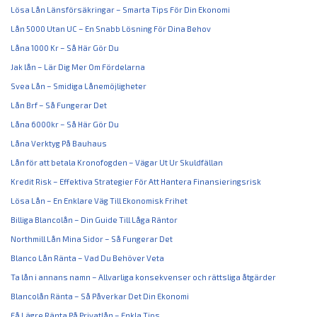
Lösa Lån Länsförsäkringar – Smarta Tips För Din Ekonomi
Lån 5000 Utan UC – En Snabb Lösning För Dina Behov
Låna 1000 Kr – Så Här Gör Du
Jak lån – Lär Dig Mer Om Fördelarna
Svea Lån – Smidiga Lånemöjligheter
Lån Brf – Så Fungerar Det
Låna 6000kr – Så Här Gör Du
Låna Verktyg På Bauhaus
Lån för att betala Kronofogden – Vägar Ut Ur Skuldfällan
Kredit Risk – Effektiva Strategier För Att Hantera Finansieringsrisk
Lösa Lån – En Enklare Väg Till Ekonomisk Frihet
Billiga Blancolån – Din Guide Till Låga Räntor
Northmill Lån Mina Sidor – Så Fungerar Det
Blanco Lån Ränta – Vad Du Behöver Veta
Ta lån i annans namn – Allvarliga konsekvenser och rättsliga åtgärder
Blancolån Ränta – Så Påverkar Det Din Ekonomi
Få Lägre Ränta På Privatlån – Enkla Tips