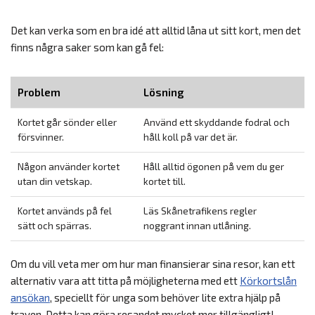
Det kan verka som en bra idé att alltid låna ut sitt kort, men det
finns några saker som kan gå fel:
Problem
Lösning
Kortet går sönder eller
Använd ett skyddande fodral och
försvinner.
håll koll på var det är.
Någon använder kortet
Håll alltid ögonen på vem du ger
utan din vetskap.
kortet till.
Kortet används på fel
Läs Skånetrafikens regler
sätt och spärras.
noggrant innan utlåning.
Om du vill veta mer om hur man finansierar sina resor, kan ett
alternativ vara att titta på möjligheterna med ett
Körkortslån
ansökan
, speciellt för unga som behöver lite extra hjälp på
traven. Detta kan göra resandet mycket mer tillgängligt!