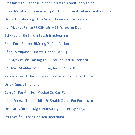
Sms lån med Bisnode – Snabblån Med Kreditupplysning
Vilket lån ska man amortera på – Tips för bästa ekonomiska strategi
Direkt Utbetalning Lån – Snabb Finansiering Ensam
Hur Mycket Ränta På CSN Lån – Så Fungerar Det
St1 Kredit – En Smidig Betalningslösning
Sms-lån – Snabb Utlåning På Dina Villkor
Låna 1 5 miljoner – Bästa Tipsen För Dig
Hur Mycket Lån Kan Jag Ta – Tips För Bättre Ekonomi
Lån Med Skulder På Kronofogden – Så Gör Du
Ränta privatlån länsförsäkringar – Jämförelse och Tips
Direkt Sms Lån Online
Csn Lån Per År – Hur Mycket Du Kan Få
Låna Pengar Till Lastbil – En Snabb Guide För Företagare
Omstartslån med låg kreditvärdighet – En Ny Början
Lf Privatlån – Fördelar Och Nackdelar