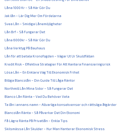
Låna 1000 Kr – Så Här Gör Du
Jak lån – Lär Dig Mer Om Fördelarna
Svea Lån – Smidiga Lånemöjligheter
Lån Brf – Så Fungerar Det
Låna 6000kr – Så Här Gör Du
Låna Verktyg På Bauhaus
Lån för att betala Kronofogden – Vägar Ut Ur Skuldfällan
Kredit Risk – Effektiva Strategier För Att Hantera Finansieringsrisk
Lösa Lån – En Enklare Väg Till Ekonomisk Frihet
Billiga Blancolån – Din Guide Till Låga Räntor
Northmill Lån Mina Sidor – Så Fungerar Det
Blanco Lån Ränta – Vad Du Behöver Veta
Ta lån i annans namn – Allvarliga konsekvenser och rättsliga åtgärder
Blancolån Ränta – Så Påverkar Det Din Ekonomi
Få Lägre Ränta På Privatlån – Enkla Tips
Skilsmässa Lån Skulder – Hur Man Hanterar Ekonomisk Stress