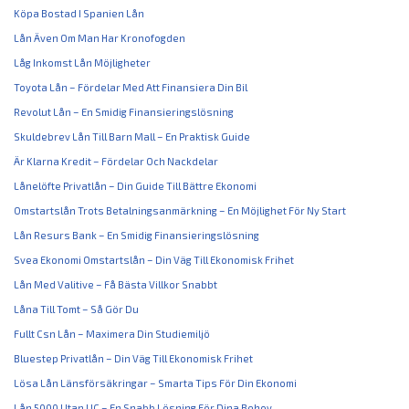
Köpa Bostad I Spanien Lån
Lån Även Om Man Har Kronofogden
Låg Inkomst Lån Möjligheter
Toyota Lån – Fördelar Med Att Finansiera Din Bil
Revolut Lån – En Smidig Finansieringslösning
Skuldebrev Lån Till Barn Mall – En Praktisk Guide
Är Klarna Kredit – Fördelar Och Nackdelar
Lånelöfte Privatlån – Din Guide Till Bättre Ekonomi
Omstartslån Trots Betalningsanmärkning – En Möjlighet För Ny Start
Lån Resurs Bank – En Smidig Finansieringslösning
Svea Ekonomi Omstartslån – Din Väg Till Ekonomisk Frihet
Lån Med Valitive – Få Bästa Villkor Snabbt
Låna Till Tomt – Så Gör Du
Fullt Csn Lån – Maximera Din Studiemiljö
Bluestep Privatlån – Din Väg Till Ekonomisk Frihet
Lösa Lån Länsförsäkringar – Smarta Tips För Din Ekonomi
Lån 5000 Utan UC – En Snabb Lösning För Dina Behov