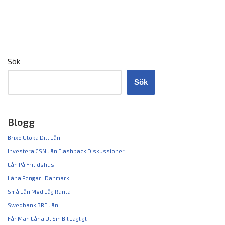
Sök
Sök
Blogg
Brixo Utöka Ditt Lån
Investera CSN Lån Flashback Diskussioner
Lån På Fritidshus
Låna Pengar I Danmark
Små Lån Med Låg Ränta
Swedbank BRF Lån
Får Man Låna Ut Sin Bil Lagligt