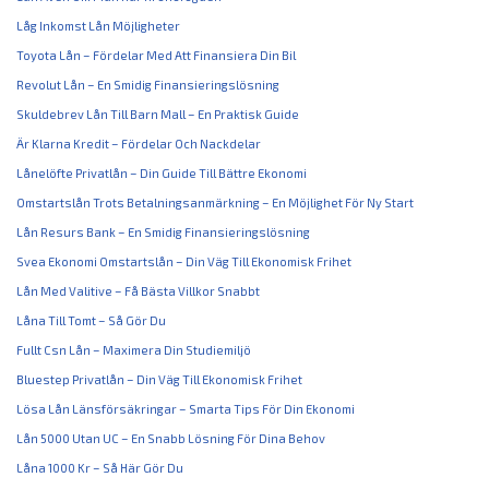
Låg Inkomst Lån Möjligheter
Toyota Lån – Fördelar Med Att Finansiera Din Bil
Revolut Lån – En Smidig Finansieringslösning
Skuldebrev Lån Till Barn Mall – En Praktisk Guide
Är Klarna Kredit – Fördelar Och Nackdelar
Lånelöfte Privatlån – Din Guide Till Bättre Ekonomi
Omstartslån Trots Betalningsanmärkning – En Möjlighet För Ny Start
Lån Resurs Bank – En Smidig Finansieringslösning
Svea Ekonomi Omstartslån – Din Väg Till Ekonomisk Frihet
Lån Med Valitive – Få Bästa Villkor Snabbt
Låna Till Tomt – Så Gör Du
Fullt Csn Lån – Maximera Din Studiemiljö
Bluestep Privatlån – Din Väg Till Ekonomisk Frihet
Lösa Lån Länsförsäkringar – Smarta Tips För Din Ekonomi
Lån 5000 Utan UC – En Snabb Lösning För Dina Behov
Låna 1000 Kr – Så Här Gör Du