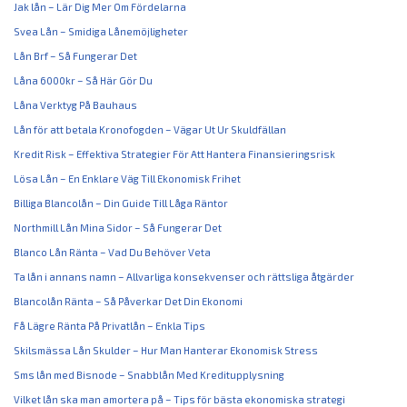
Jak lån – Lär Dig Mer Om Fördelarna
Svea Lån – Smidiga Lånemöjligheter
Lån Brf – Så Fungerar Det
Låna 6000kr – Så Här Gör Du
Låna Verktyg På Bauhaus
Lån för att betala Kronofogden – Vägar Ut Ur Skuldfällan
Kredit Risk – Effektiva Strategier För Att Hantera Finansieringsrisk
Lösa Lån – En Enklare Väg Till Ekonomisk Frihet
Billiga Blancolån – Din Guide Till Låga Räntor
Northmill Lån Mina Sidor – Så Fungerar Det
Blanco Lån Ränta – Vad Du Behöver Veta
Ta lån i annans namn – Allvarliga konsekvenser och rättsliga åtgärder
Blancolån Ränta – Så Påverkar Det Din Ekonomi
Få Lägre Ränta På Privatlån – Enkla Tips
Skilsmässa Lån Skulder – Hur Man Hanterar Ekonomisk Stress
Sms lån med Bisnode – Snabblån Med Kreditupplysning
Vilket lån ska man amortera på – Tips för bästa ekonomiska strategi