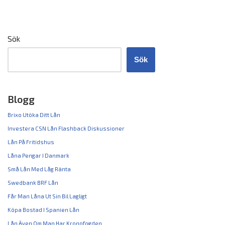
Sök
Sök
Blogg
Brixo Utöka Ditt Lån
Investera CSN Lån Flashback Diskussioner
Lån På Fritidshus
Låna Pengar I Danmark
Små Lån Med Låg Ränta
Swedbank BRF Lån
Får Man Låna Ut Sin Bil Lagligt
Köpa Bostad I Spanien Lån
Lån Även Om Man Har Kronofogden