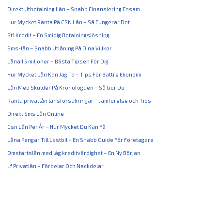
Direkt Utbetalning Lån – Snabb Finansiering Ensam
Hur Mycket Ränta På CSN Lån – Så Fungerar Det
St1 Kredit – En Smidig Betalningslösning
Sms-lån – Snabb Utlåning På Dina Villkor
Låna 1 5 miljoner – Bästa Tipsen För Dig
Hur Mycket Lån Kan Jag Ta – Tips För Bättre Ekonomi
Lån Med Skulder På Kronofogden – Så Gör Du
Ränta privatlån länsförsäkringar – Jämförelse och Tips
Direkt Sms Lån Online
Csn Lån Per År – Hur Mycket Du Kan Få
Låna Pengar Till Lastbil – En Snabb Guide För Företagare
Omstartslån med låg kreditvärdighet – En Ny Början
Lf Privatlån – Fördelar Och Nackdelar