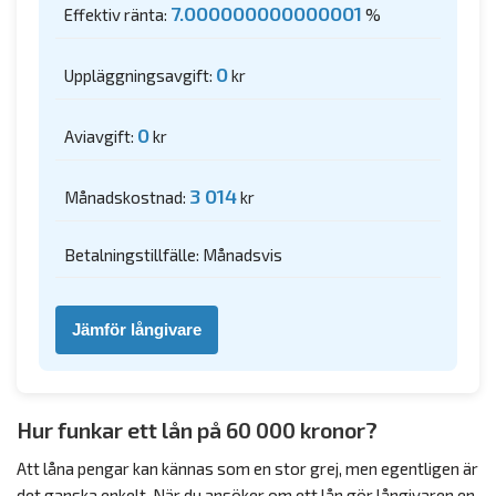
7.000000000000001
Effektiv ränta:
%
0
Uppläggningsavgift:
kr
0
Aviavgift:
kr
3 014
Månadskostnad:
kr
Betalningstillfälle: Månadsvis
Jämför långivare
Hur funkar ett lån på 60 000 kronor?
Att låna pengar kan kännas som en stor grej, men egentligen är
det ganska enkelt. När du ansöker om ett lån gör långivaren en