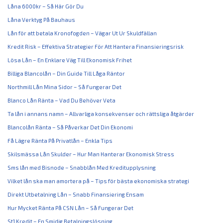
Låna 6000kr – Så Här Gör Du
Låna Verktyg På Bauhaus
Lån för att betala Kronofogden – Vägar Ut Ur Skuldfällan
Kredit Risk – Effektiva Strategier För Att Hantera Finansieringsrisk
Lösa Lån – En Enklare Väg Till Ekonomisk Frihet
Billiga Blancolån – Din Guide Till Låga Räntor
Northmill Lån Mina Sidor – Så Fungerar Det
Blanco Lån Ränta – Vad Du Behöver Veta
Ta lån i annans namn – Allvarliga konsekvenser och rättsliga åtgärder
Blancolån Ränta – Så Påverkar Det Din Ekonomi
Få Lägre Ränta På Privatlån – Enkla Tips
Skilsmässa Lån Skulder – Hur Man Hanterar Ekonomisk Stress
Sms lån med Bisnode – Snabblån Med Kreditupplysning
Vilket lån ska man amortera på – Tips för bästa ekonomiska strategi
Direkt Utbetalning Lån – Snabb Finansiering Ensam
Hur Mycket Ränta På CSN Lån – Så Fungerar Det
St1 Kredit – En Smidig Betalningslösning