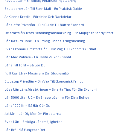
Revolut Lån – En Smidig Finansieringslösning
Skuldebrev Lån Till Barn Mall – En Praktisk Guide
Är Klarna Kredit – Fördelar Och Nackdelar
Lånelöfte Privatlån – Din Guide Till Bättre Ekonomi
Omstartslån Trots Betalningsanmärkning – En Möjlighet För Ny Start
Lån Resurs Bank – En Smidig Finansieringslösning
Svea Ekonomi Omstartslån – Din Väg Till Ekonomisk Frihet
Lån Med Valitive – Få Bästa Villkor Snabbt
Låna Till Tomt – Så Gör Du
Fullt Csn Lån – Maximera Din Studiemiljö
Bluestep Privatlån – Din Väg Till Ekonomisk Frihet
Lösa Lån Länsförsäkringar – Smarta Tips För Din Ekonomi
Lån 5000 Utan UC – En Snabb Lösning För Dina Behov
Låna 1000 Kr – Så Här Gör Du
Jak lån – Lär Dig Mer Om Fördelarna
Svea Lån – Smidiga Lånemöjligheter
Lån Brf – Så Fungerar Det