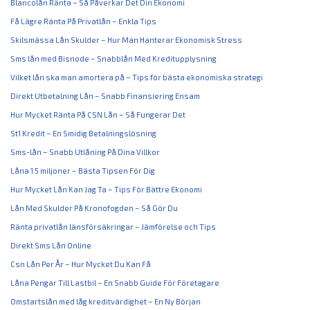
Blancolån Ränta – Så Påverkar Det Din Ekonomi
Få Lägre Ränta På Privatlån – Enkla Tips
Skilsmässa Lån Skulder – Hur Man Hanterar Ekonomisk Stress
Sms lån med Bisnode – Snabblån Med Kreditupplysning
Vilket lån ska man amortera på – Tips för bästa ekonomiska strategi
Direkt Utbetalning Lån – Snabb Finansiering Ensam
Hur Mycket Ränta På CSN Lån – Så Fungerar Det
St1 Kredit – En Smidig Betalningslösning
Sms-lån – Snabb Utlåning På Dina Villkor
Låna 1 5 miljoner – Bästa Tipsen För Dig
Hur Mycket Lån Kan Jag Ta – Tips För Bättre Ekonomi
Lån Med Skulder På Kronofogden – Så Gör Du
Ränta privatlån länsförsäkringar – Jämförelse och Tips
Direkt Sms Lån Online
Csn Lån Per År – Hur Mycket Du Kan Få
Låna Pengar Till Lastbil – En Snabb Guide För Företagare
Omstartslån med låg kreditvärdighet – En Ny Början