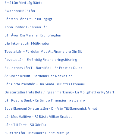
Små Lån Med Låg Ränta
Swedbank BRF Lån
Får Man Låna Ut Sin Bil Lagligt
Köpa Bostad I Spanien Lån
Lån Även Om Man Har Kronofogden
Låg Inkomst Lån Möjligheter
Toyota Lån – Fördelar Med Att Finansiera Din Bil
Revolut Lån – En Smidig Finansieringslösning
Skuldebrev Lån Till Barn Mall – En Praktisk Guide
Är Klarna Kredit – Fördelar Och Nackdelar
Lånelöfte Privatlån – Din Guide Till Bättre Ekonomi
Omstartslån Trots Betalningsanmärkning – En Möjlighet För Ny Start
Lån Resurs Bank – En Smidig Finansieringslösning
Svea Ekonomi Omstartslån – Din Väg Till Ekonomisk Frihet
Lån Med Valitive – Få Bästa Villkor Snabbt
Låna Till Tomt – Så Gör Du
Fullt Csn Lån – Maximera Din Studiemiljö