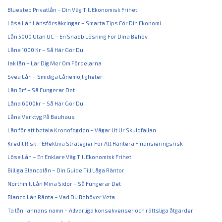
Bluestep Privatlån – Din Väg Till Ekonomisk Frihet
Lösa Lån Länsförsäkringar – Smarta Tips För Din Ekonomi
Lån 5000 Utan UC – En Snabb Lösning För Dina Behov
Låna 1000 Kr – Så Här Gör Du
Jak lån – Lär Dig Mer Om Fördelarna
Svea Lån – Smidiga Lånemöjligheter
Lån Brf – Så Fungerar Det
Låna 6000kr – Så Här Gör Du
Låna Verktyg På Bauhaus
Lån för att betala Kronofogden – Vägar Ut Ur Skuldfällan
Kredit Risk – Effektiva Strategier För Att Hantera Finansieringsrisk
Lösa Lån – En Enklare Väg Till Ekonomisk Frihet
Billiga Blancolån – Din Guide Till Låga Räntor
Northmill Lån Mina Sidor – Så Fungerar Det
Blanco Lån Ränta – Vad Du Behöver Veta
Ta lån i annans namn – Allvarliga konsekvenser och rättsliga åtgärder