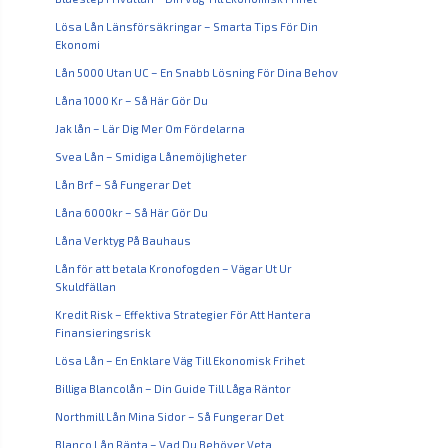
Lösa Lån Länsförsäkringar – Smarta Tips För Din
Ekonomi
Lån 5000 Utan UC – En Snabb Lösning För Dina Behov
Låna 1000 Kr – Så Här Gör Du
Jak lån – Lär Dig Mer Om Fördelarna
Svea Lån – Smidiga Lånemöjligheter
Lån Brf – Så Fungerar Det
Låna 6000kr – Så Här Gör Du
Låna Verktyg På Bauhaus
Lån för att betala Kronofogden – Vägar Ut Ur
Skuldfällan
Kredit Risk – Effektiva Strategier För Att Hantera
Finansieringsrisk
Lösa Lån – En Enklare Väg Till Ekonomisk Frihet
Billiga Blancolån – Din Guide Till Låga Räntor
Northmill Lån Mina Sidor – Så Fungerar Det
Blanco Lån Ränta – Vad Du Behöver Veta