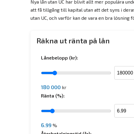
Nya lån utan UC har blivit allt mer populära un
att få tillgång till kapital utan att det syns i 
utan UC, och varför kan de vara en bra lösning f
Räkna ut ränta på lån
Lånebelopp (kr):
180 000
kr
Ränta (%):
6.99
%
Återbetalningstid (år):