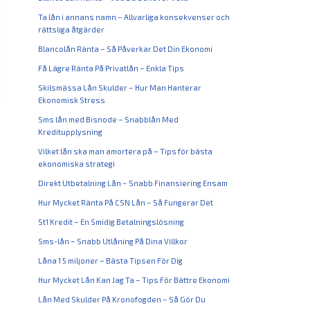
Ta lån i annans namn – Allvarliga konsekvenser och
rättsliga åtgärder
Blancolån Ränta – Så Påverkar Det Din Ekonomi
Få Lägre Ränta På Privatlån – Enkla Tips
Skilsmässa Lån Skulder – Hur Man Hanterar
Ekonomisk Stress
Sms lån med Bisnode – Snabblån Med
Kreditupplysning
Vilket lån ska man amortera på – Tips för bästa
ekonomiska strategi
Direkt Utbetalning Lån – Snabb Finansiering Ensam
Hur Mycket Ränta På CSN Lån – Så Fungerar Det
St1 Kredit – En Smidig Betalningslösning
Sms-lån – Snabb Utlåning På Dina Villkor
Låna 1 5 miljoner – Bästa Tipsen För Dig
Hur Mycket Lån Kan Jag Ta – Tips För Bättre Ekonomi
Lån Med Skulder På Kronofogden – Så Gör Du