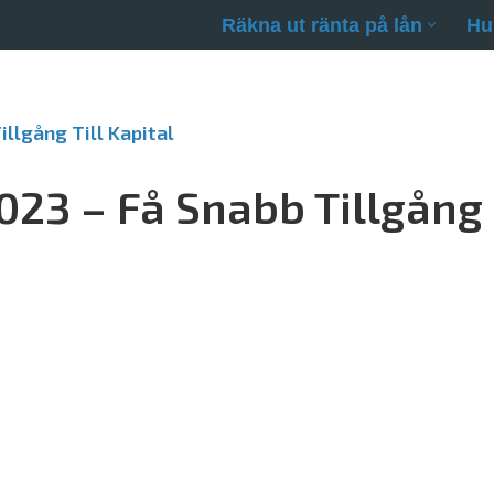
Räkna ut ränta på lån
Hu
llgång Till Kapital
023 – Få Snabb Tillgång