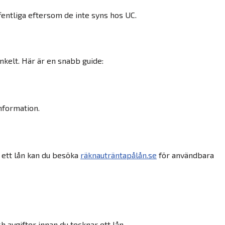
entliga eftersom de inte syns hos UC.
enkelt. Här är en snabb guide:
nformation.
 ett lån kan du besöka
räknauträntapålån.se
för användbara
h avgifter innan du tecknar ett lån.