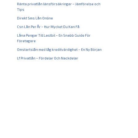
Ränta privatlån länsförsäkringar – Jämförelse och
Tips
Direkt Sms Lån Online
Csn Lån Per År – Hur Mycket Du Kan Få
Låna Pengar Till Lastbil – En Snabb Guide För
Företagare
Omstartslån med låg kreditvärdighet – En Ny Början
Lf Privatlån – Fördelar Och Nackdelar