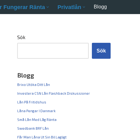
r Fungerar Ränta
Privatlån
Blogg
Sök
Sök
Blogg
Brixo Utöka Ditt Lån
Investera CSN Lån Flashback Diskussioner
Lån På Fritidshus
Låna Pengar I Danmark
Små Lån Med Låg Ränta
Swedbank BRF Lån
Får Man Låna Ut Sin Bil Lagligt