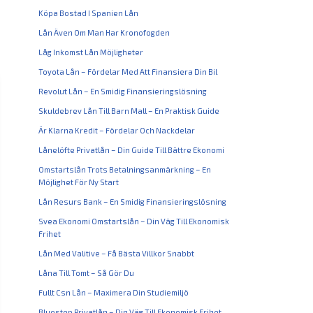
Köpa Bostad I Spanien Lån
Lån Även Om Man Har Kronofogden
Låg Inkomst Lån Möjligheter
Toyota Lån – Fördelar Med Att Finansiera Din Bil
Revolut Lån – En Smidig Finansieringslösning
Skuldebrev Lån Till Barn Mall – En Praktisk Guide
Är Klarna Kredit – Fördelar Och Nackdelar
Lånelöfte Privatlån – Din Guide Till Bättre Ekonomi
Omstartslån Trots Betalningsanmärkning – En
Möjlighet För Ny Start
Lån Resurs Bank – En Smidig Finansieringslösning
Svea Ekonomi Omstartslån – Din Väg Till Ekonomisk
Frihet
Lån Med Valitive – Få Bästa Villkor Snabbt
Låna Till Tomt – Så Gör Du
Fullt Csn Lån – Maximera Din Studiemiljö
Bluestep Privatlån – Din Väg Till Ekonomisk Frihet