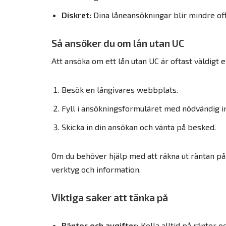
Diskret:
Dina låneansökningar blir mindre off
Så ansöker du om lån utan UC
Att ansöka om ett lån utan UC är oftast väldigt 
Besök en långivares webbplats.
Fyll i ansökningsformuläret med nödvändig i
Skicka in din ansökan och vänta på besked.
Om du behöver hjälp med att räkna ut räntan på
verktyg och information.
Viktiga saker att tänka på
Räntor och avgifter:
Kolla alltid på räntor oc