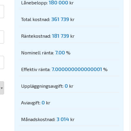
180 000
Lånebelopp:
kr
361 739
Total kostnad:
kr
181 739
Räntekostnad:
kr
7.00
Nominell ränta:
%
7.000000000000001
Effektiv ränta:
%
0
Uppläggningsavgift:
kr
0
Aviavgift:
kr
3 014
Månadskostnad:
kr