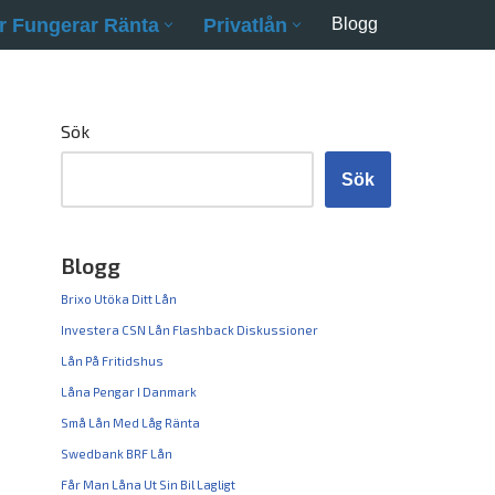
r Fungerar Ränta
Privatlån
Blogg
Sök
Sök
Blogg
Brixo Utöka Ditt Lån
Investera CSN Lån Flashback Diskussioner
Lån På Fritidshus
Låna Pengar I Danmark
Små Lån Med Låg Ränta
Swedbank BRF Lån
Får Man Låna Ut Sin Bil Lagligt