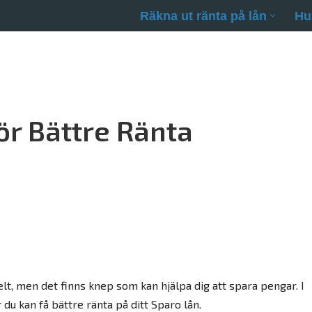
Räkna ut ränta på lån
Hu
ör Bättre Ränta
kelt, men det finns knep som kan hjälpa dig att spara pengar. I
 du kan få bättre ränta på ditt Sparo lån.