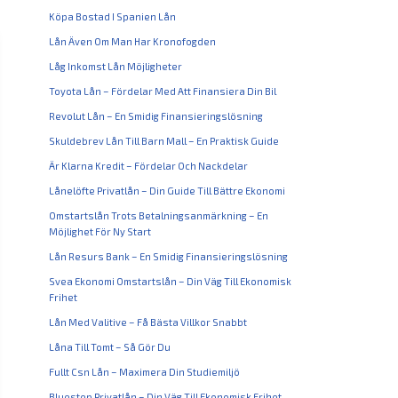
Köpa Bostad I Spanien Lån
Lån Även Om Man Har Kronofogden
Låg Inkomst Lån Möjligheter
Toyota Lån – Fördelar Med Att Finansiera Din Bil
Revolut Lån – En Smidig Finansieringslösning
Skuldebrev Lån Till Barn Mall – En Praktisk Guide
Är Klarna Kredit – Fördelar Och Nackdelar
Lånelöfte Privatlån – Din Guide Till Bättre Ekonomi
Omstartslån Trots Betalningsanmärkning – En
Möjlighet För Ny Start
Lån Resurs Bank – En Smidig Finansieringslösning
Svea Ekonomi Omstartslån – Din Väg Till Ekonomisk
Frihet
Lån Med Valitive – Få Bästa Villkor Snabbt
Låna Till Tomt – Så Gör Du
Fullt Csn Lån – Maximera Din Studiemiljö
Bluestep Privatlån – Din Väg Till Ekonomisk Frihet