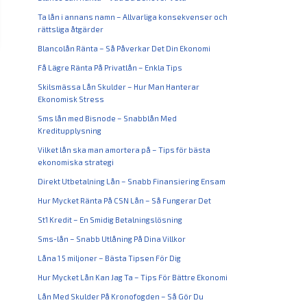
Ta lån i annans namn – Allvarliga konsekvenser och
rättsliga åtgärder
Blancolån Ränta – Så Påverkar Det Din Ekonomi
Få Lägre Ränta På Privatlån – Enkla Tips
Skilsmässa Lån Skulder – Hur Man Hanterar
Ekonomisk Stress
Sms lån med Bisnode – Snabblån Med
Kreditupplysning
Vilket lån ska man amortera på – Tips för bästa
ekonomiska strategi
Direkt Utbetalning Lån – Snabb Finansiering Ensam
Hur Mycket Ränta På CSN Lån – Så Fungerar Det
St1 Kredit – En Smidig Betalningslösning
Sms-lån – Snabb Utlåning På Dina Villkor
Låna 1 5 miljoner – Bästa Tipsen För Dig
Hur Mycket Lån Kan Jag Ta – Tips För Bättre Ekonomi
Lån Med Skulder På Kronofogden – Så Gör Du