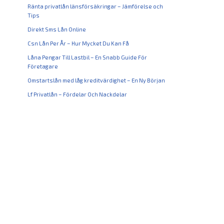
Ränta privatlån länsförsäkringar – Jämförelse och
Tips
Direkt Sms Lån Online
Csn Lån Per År – Hur Mycket Du Kan Få
Låna Pengar Till Lastbil – En Snabb Guide För
Företagare
Omstartslån med låg kreditvärdighet – En Ny Början
Lf Privatlån – Fördelar Och Nackdelar