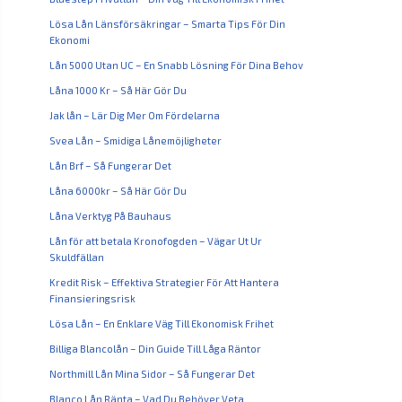
Lösa Lån Länsförsäkringar – Smarta Tips För Din
Ekonomi
Lån 5000 Utan UC – En Snabb Lösning För Dina Behov
Låna 1000 Kr – Så Här Gör Du
Jak lån – Lär Dig Mer Om Fördelarna
Svea Lån – Smidiga Lånemöjligheter
Lån Brf – Så Fungerar Det
Låna 6000kr – Så Här Gör Du
Låna Verktyg På Bauhaus
Lån för att betala Kronofogden – Vägar Ut Ur
Skuldfällan
Kredit Risk – Effektiva Strategier För Att Hantera
Finansieringsrisk
Lösa Lån – En Enklare Väg Till Ekonomisk Frihet
Billiga Blancolån – Din Guide Till Låga Räntor
Northmill Lån Mina Sidor – Så Fungerar Det
Blanco Lån Ränta – Vad Du Behöver Veta