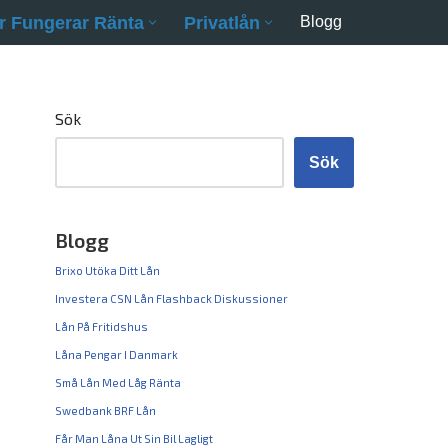
r Fungerar Ränta
Privatlån
Blogg
Sök
Sök
Blogg
Brixo Utöka Ditt Lån
Investera CSN Lån Flashback Diskussioner
Lån På Fritidshus
Låna Pengar I Danmark
Små Lån Med Låg Ränta
Swedbank BRF Lån
Får Man Låna Ut Sin Bil Lagligt