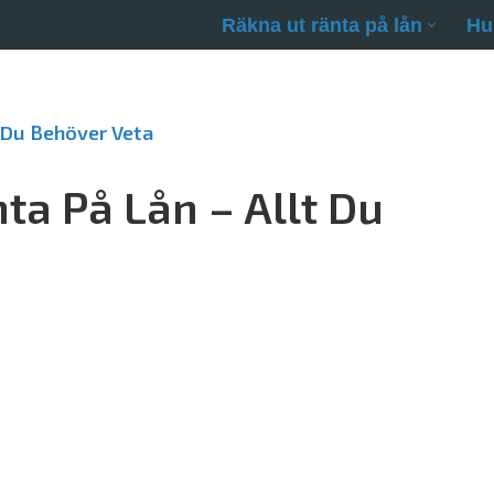
Räkna ut ränta på lån
Hu
t Du Behöver Veta
nta På Lån – Allt Du