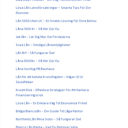
Lösa Lån Länsförsäkringar – Smarta Tips För Din
Ekonomi
Lån 5000 Utan UC – En Snabb Lösning För Dina Behov
Låna 1000 Kr – Så Här Gör Du
Jak lån – Lär Dig Mer Om Fördelarna
Svea Lån – Smidiga Lånemöjligheter
Lån Brf – Så Fungerar Det
Låna 6000kr – Så Här Gör Du
Låna Verktyg På Bauhaus
Lån för att betala Kronofogden – Vägar Ut Ur
Skuldfällan
Kredit Risk – Effektiva Strategier För Att Hantera
Finansieringsrisk
Lösa Lån – En Enklare Väg Till Ekonomisk Frihet
Billiga Blancolån – Din Guide Till Låga Räntor
Northmill Lån Mina Sidor – Så Fungerar Det
Blanco Lån Ränta – Vad Du Behöver Veta