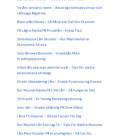
Ta lån i annans namn – Allvarliga konsekvenser och
rättsliga åtgärder
Blancolån Ränta – Så Påverkar Det Din Ekonomi
Få Lägre Ränta På Privatlån – Enkla Tips
Skilsmässa Lån Skulder – Hur Man Hanterar
Ekonomisk Stress
Sms lån med Bisnode – Snabblån Med
Kreditupplysning
Vilket lån ska man amortera på – Tips för bästa
ekonomiska strategi
Direkt Utbetalning Lån – Snabb Finansiering Ensam
Hur Mycket Ränta På CSN Lån – Så Fungerar Det
St1 Kredit – En Smidig Betalningslösning
Sms-lån – Snabb Utlåning På Dina Villkor
Låna 1 5 miljoner – Bästa Tipsen För Dig
Hur Mycket Lån Kan Jag Ta – Tips För Bättre Ekonomi
Lån Med Skulder På Kronofogden – Så Gör Du