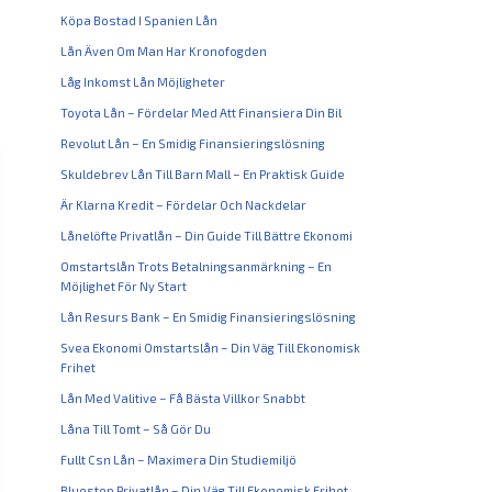
Köpa Bostad I Spanien Lån
Lån Även Om Man Har Kronofogden
Låg Inkomst Lån Möjligheter
Toyota Lån – Fördelar Med Att Finansiera Din Bil
Revolut Lån – En Smidig Finansieringslösning
Skuldebrev Lån Till Barn Mall – En Praktisk Guide
Är Klarna Kredit – Fördelar Och Nackdelar
Lånelöfte Privatlån – Din Guide Till Bättre Ekonomi
Omstartslån Trots Betalningsanmärkning – En
Möjlighet För Ny Start
Lån Resurs Bank – En Smidig Finansieringslösning
Svea Ekonomi Omstartslån – Din Väg Till Ekonomisk
Frihet
Lån Med Valitive – Få Bästa Villkor Snabbt
Låna Till Tomt – Så Gör Du
Fullt Csn Lån – Maximera Din Studiemiljö
Bluestep Privatlån – Din Väg Till Ekonomisk Frihet