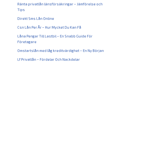
Ränta privatlån länsförsäkringar – Jämförelse och
Tips
Direkt Sms Lån Online
Csn Lån Per År – Hur Mycket Du Kan Få
Låna Pengar Till Lastbil – En Snabb Guide För
Företagare
Omstartslån med låg kreditvärdighet – En Ny Början
Lf Privatlån – Fördelar Och Nackdelar