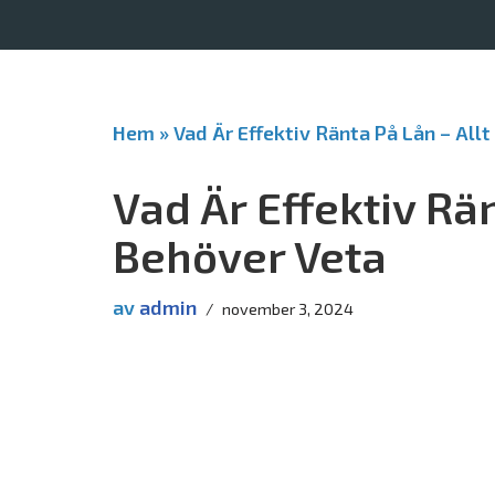
Hoppa
till
innehåll
Hem
»
Vad Är Effektiv Ränta På Lån – All
Vad Är Effektiv Rä
Behöver Veta
av
admin
november 3, 2024